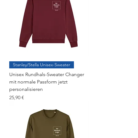
Stanley/Stella Unisex-Sweater
Unisex Rundhals-Sweater Changer
mit normale Passform jetzt
personalisieren
Preis
25,90 €