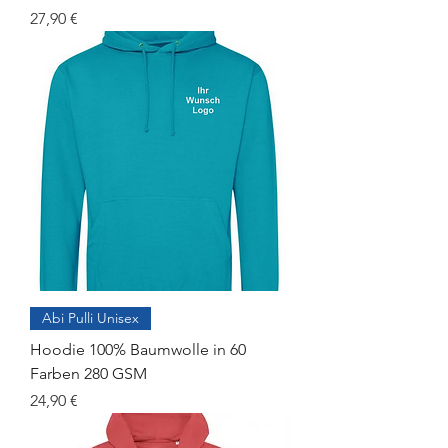
Preis
27,90 €
Abi Pulli Unisex
Hoodie 100% Baumwolle in 60
Farben 280 GSM
Preis
24,90 €