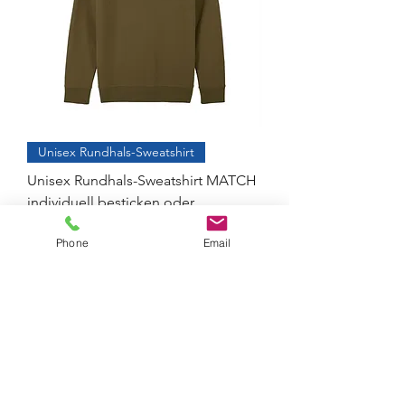
Unisex Rundhals-Sweatshirt
Unisex Rundhals-Sweatshirt MATCH
individuell besticken oder
bedrucken
Phone
Email
Preis
27,90 €