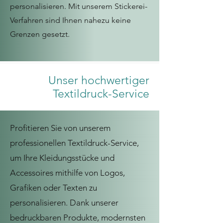
personalisieren. Mit unserem Stickerei-
Verfahren sind Ihnen nahezu keine
Grenzen gesetzt.
Unser hochwertiger
Textildruck-Service
Profitieren Sie von unserem
professionellen Textildruck-Service,
um Ihre Kleidungsstücke und
Accessoires mithilfe von Logos,
Grafiken oder Texten zu
personalisieren. Dank unserer
bedruckbaren Produkte, modernsten