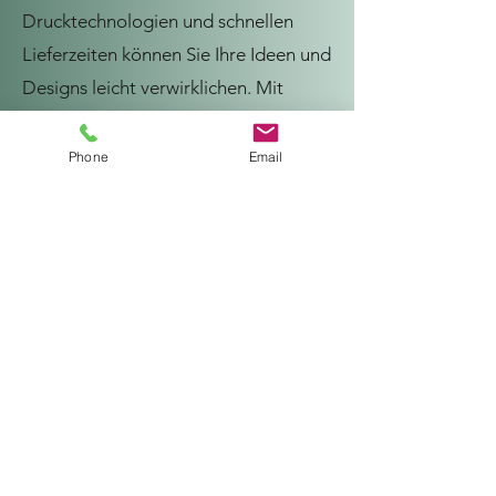
Drucktechnologien und schnellen
Lieferzeiten können Sie Ihre Ideen und
Designs leicht verwirklichen. Mit
unserem Textildruck-Service erhalten
Sie ein qualitativ hochwertiges
Phone
Email
Endergebnis, das Sie definitiv
beeindrucken wird.
„B2B: Alle Preise verstehen sich netto,
zzgl. der gesetzlichen MwSt.“
Shop
Versand & Rückgabe
Über uns
Zahlungsmethoden
Service
Impressum
Kontakt
Datenschutz​