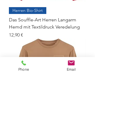
Herren Bio-Shirt
Das Souffle-Art Herren Langarm
Hemd mit Textildruck Veredelung
Preis
12,90 €
Phone
Email
Unisex Bio-Shirt