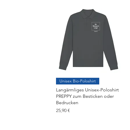
Unisex Bio-Poloshirt
Langärmliges Unisex-Poloshirt
PREPPY zum Besticken oder
Bedrucken
Preis
25,90 €