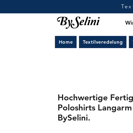
Tex
Wir
Home
Textilveredelung
Hochwertige Ferti
Poloshirts Langarm
BySelini.