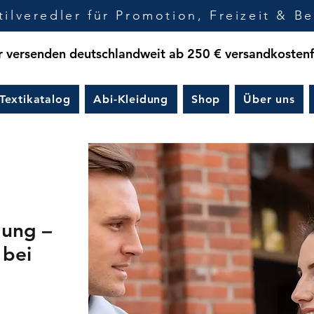
tilveredler für Promotion, Freizeit & Be
 versenden deutschlandweit ab 250 € versandkostenf
Textikatalog
Abi-Kleidung
Shop
Über uns
gung –
 bei