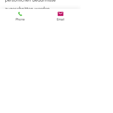
persönlichen Bedürfnisse
zugeschnitten werden.
Kann man
Phone
Email
Sonderanfertigungen
zurückgeben?
Der Europäische Gerichtshof
(EuGH) stellte klar: Beim Kauf von
speziell nach Kundenwünschen
gefertigten Waren erlischt das
gesetzliche 14-tägige
Widerrufsrecht für Verträge, die
online oder außerhalb von
Geschäftsräumen geschlossen