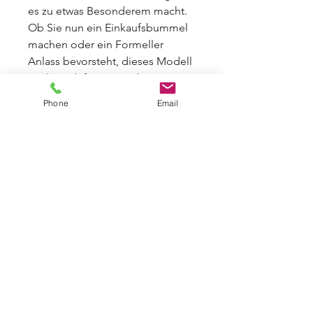
es zu etwas Besonderem macht.
Ob Sie nun ein Einkaufsbummel
machen oder ein Formeller
Anlass bevorsteht, dieses Modell
wird Sie definitiv aus der Masse
herausstechen lassen. Es ist
Phone
Email
bequem, schmeichelnd und
anspruchsvoll und eignet sich
hervorragend für jeden Tag und
fast jede Gelegenheit.
PRODUKTINFO DAMEN
TANKTOP SHIRT NORA
Textildruck Brust 4 Farben CMYK
: 12
× 12 cm.
Textildruck Brust:
12 × 12 cm
+
Rücken:
A4= 21 × 29,7 cm, Hoch oder
Querformat.