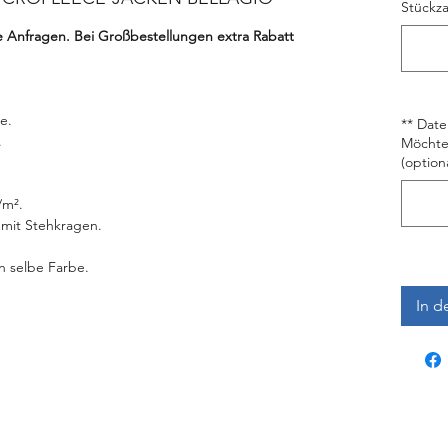
Stückza
te Anfragen. Bei Großbestellungen extra Rabatt
e.
** Date
.
Möchten
(optiona
/m².
mit Stehkragen.
n selbe Farbe.
In d