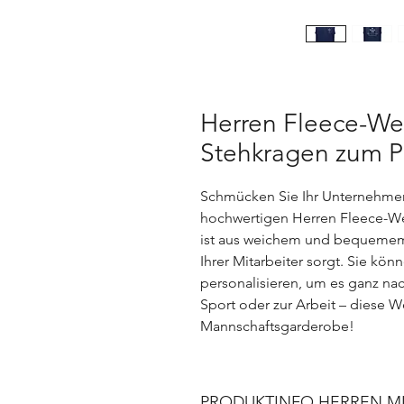
Herren Fleece-We
Stehkragen zum P
Sch
m
ü
ck
en
Sie
I
hr
Unternehmens 
hochwertigen Herren Fleece-W
ist aus weichem und bequemem 
Ihrer Mitarbeiter sorgt. Sie kö
personalisieren, um es ganz n
Sport oder zur Arbeit – diese We
Mannschaftsgarderobe!
PRODUKTINFO HERREN M