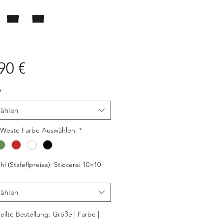
Preis
90 €
*
ählen
-Weste Farbe Auswählen:
*
hl (Stafeflpreise): Stickerei 10×10
ählen
eilte Bestellung: Größe | Farbe |