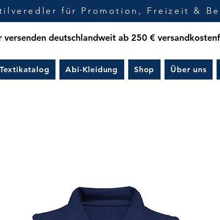
tilveredler für Promotion, Freizeit & Be
 versenden deutschlandweit ab 250 € versandkostenf
Textikatalog
Abi-Kleidung
Shop
Über uns