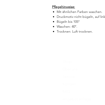
Pflegehinweise:
Mit ähnlichen Farben waschen.
Druckmotiv nicht bügeln, auf li
Bügeln bis 105°
Waschen: 40°.
Trocknen: Luft trocknen.
„B
Shop
Über uns
Service
Kontakt
FAQ
Angebot anfrage