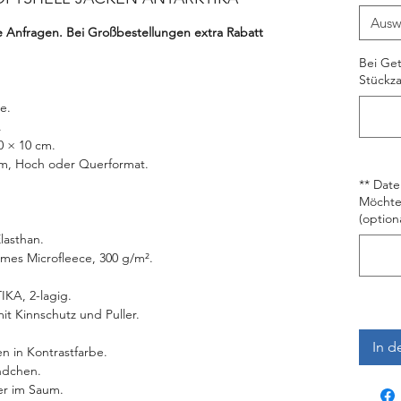
Ausw
te Anfragen. Bei Großbestellungen extra Rabatt
Bei Get
Stückza
e.
.
10 × 10 cm.
cm, Hoch oder Querformat.
** Date
Möchten
(optiona
lasthan.
rmes Microfleece, 300 g/m².
IKA, 2-lagig.
t Kinnschutz und Puller.
In d
n in Kontrastfarbe.
ndchen.
er im Saum.