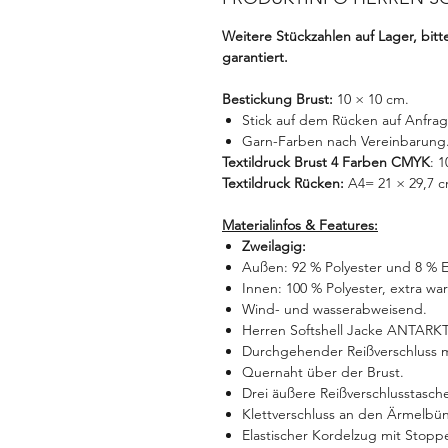
Weitere Stückzahlen auf Lager, bit
garantiert.
Bestickung Brust:
10 × 10 cm.
Stick auf dem Rücken auf Anfrag
Garn-Farben nach Vereinbarung
Textildruck Brust 4 Farben CMYK
: 
Textildruck Rücken:
A4= 21 × 29,7 
Materialinfos & Features:
Zweilagig:
Außen: 92 % Polyester und 8 % E
Innen: 100 % Polyester, extra wa
Wind- und wasserabweisend.
Herren Softshell Jacke ANTARKT
Durchgehender Reißverschluss mi
Quernaht über der Brust.
Drei äußere Reißverschlusstasche
Klettverschluss an den Ärmelbü
Elastischer Kordelzug mit Stopp