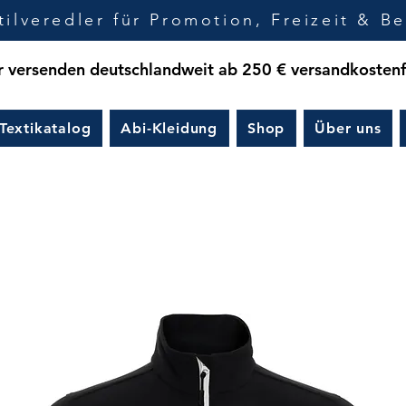
tilveredler für Promotion, Freizeit & Be
 versenden deutschlandweit ab 250 € versandkostenf
Textikatalog
Abi-Kleidung
Shop
Über uns