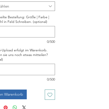
ählen
eilte Bestellung: Größe | Farbe |
hl in Feld Schreiben. (optional)
0/500
i-Upload erfolgt im Warenkorb.
 sie uns noch etwas mitteilen?
l)
0/500
en Warenkorb