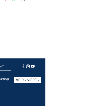
t.“
lärung
ABONNIEREN