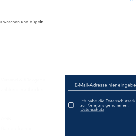
nks waschen und bügeln.
2B: Alle Preise verstehen sich netto, zzgl. der gesetzlichen MwS
Versand & Rückgabe
Zahlungsmethoden
Impressum
Ich habe die Datenschutzerk
zur Kenntnis genommen.
Datenschutz​
Datenschutz
AGB
Barrierefreiheit