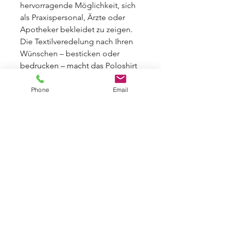
hervorragende Möglichkeit, sich
als Praxispersonal, Ärzte oder
Apotheker bekleidet zu zeigen.
Die Textilveredelung nach Ihren
Wünschen – besticken oder
bedrucken – macht das Poloshirt
zu einem wahren Unikat. Des
Weiteren ist es auch für
Phone
Email
Gastronomie Anwendungen
geeignet und kann bis zu 60 Grad
in der Waschmaschine
gewaschen werden.
PRODUKTINFO DAMEN-
POLOSHIRT ECO-WOMEN
Weitere Größen XS und XXXL,
Farben und Stückzahlen auf Lager,
bitte Anfragen. Bei Großbestellungen