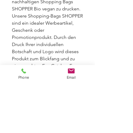
nachhaltigen Shopping Bags
SHOPPER Bio vegan zu drucken.
Unsere Shopping-Bags SHOPPER
sind ein idealer Werbeartikel,
Geschenk oder
Promotionprodukt. Durch den
Druck Ihrer individuellen
Botschaft und Logo wird dieses
Produkt zum Blickfang und zu
einem echten Eye-Catcher. Es
eignet sich perfekt als
Phone
Email
Werbeartikel, Promotionprodukt
oder Geschenk. Mit unserem
Textildruck können Sie schon ab
kleinen Mengen an die
Bedürfnisse Ihrer Kunden
anpassen!