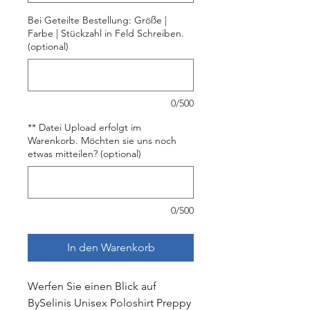
Bei Geteilte Bestellung: Größe |
Farbe | Stückzahl in Feld Schreiben.
(optional)
0/500
** Datei Upload erfolgt im
Warenkorb. Möchten sie uns noch
etwas mitteilen? (optional)
0/500
In den Warenkorb
Wer
fen
Sie
e
inen
Bl
ick
a
uf
BySelinis
Un
ise
x
Pol
osh
irt
Pre
ppy