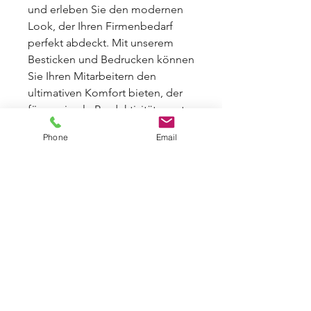
und
er
le
ben
Sie
den
modern
en
Look
,
der
I
h
ren
Firm
en
bed
arf
perf
ek
t
ab
deck
t
.
Mit
unse
rem
Best
icken
und
Bed
ruck
en
k
ö
nn
en
Sie
I
h
ren
M
itar
beit
ern
den
ult
im
at
iven
Kom
fort
b
iet
en
,
der
f
ür
maxim
ale
Produ
kt
iv
it
ä
t
s
org
t
.
Er
le
ben
Sie
die
L
angle
big
ke
it
,
Phone
Email
At
m
ung
s
ak
t
iv
it
ä
t
und
St
rap
az
ier
f
ä
hig
ke
it
unse
res
Pol
osh
irts PREPPY und mac
hen
Sie
a
us
I
h
rer
Uniform
et
was
Bes
onde
res
!
PRODUKTINFO BIO UNISEX-
POLOSHIRT PREPPY
Weitere Größen, Farben und
Stückzahlen auf Lager, bitte