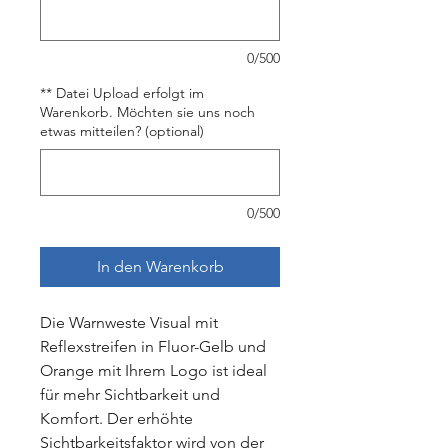
0/500
** Datei Upload erfolgt im
Warenkorb. Möchten sie uns noch
etwas mitteilen? (optional)
0/500
In den Warenkorb
Die
Warn
west
e
Visual
mit
Reflex
stre
if
en
in
Flu
or
-Gel
b
und
Orange
mit Ihrem Logo is
t
ideal
f
ür
me
hr
S
icht
bar
ke
it
und
Kom
fort
.
Der
er
h
ö
h
te
S
icht
bar
ke
its
f
ak
tor
w
ird
von
der