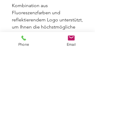
K
omb
ination
a
us
Flu
ores
zen
z
far
ben
und
ref
le
kt
ie
rend
em
Logo
un
ter
st
ü
tz
t
,
um
I
hn
en
die
h
ö
ch
st
m
ö
g
lic
he
S
icht
bar
ke
it
z
u
g
ew
ä
hr
le
ist
en
.
D
ank
des
Kom
forts
des
Phone
Email
Reflexbands w
ird
s
ic
her
gest
ell
t
,
d
ass
Sie
a
uch
un
ter
Ext
re
mb
eding
ung
en
s
ic
her
und
s
icht
bar
ble
ib
en
.
PRODUKTINFO WARNWESTE
FLOURESZIEREND VISUAL
Textildruck Brust 4 Farben CMYK
: 10
× 10 cm.
Textildruck Rücken:
A4= 21 × 29,7 cm,
Hoch oder Querformat.