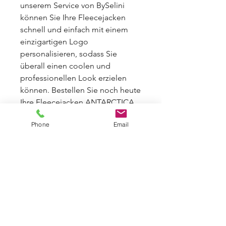
unserem Service von BySelini
können Sie Ihre Fleecejacken
schnell und einfach mit einem
einzigartigen Logo
personalisieren, sodass Sie
überall einen coolen und
professionellen Look erzielen
können. Bestellen Sie noch heute
Ihre Fleecejacken ANTARCTICA
mit Ihrem Motiv für sich und Ihre
Phone
Email
Mitarbeiter und profitieren Sie
und Ihr Betrieb von mehreren
Vorteilen.
Fleecejacken Antarctica auch für
Damen erhältlich.
PRODUKTINFO HERREN